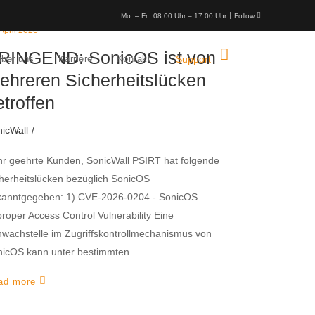
Mo. – Fr.: 08:00 Uhr – 17:00 Uhr
Follow
 April 2026
RINGEND: SonicOS ist von
über uns
Karriere
Kontakt
Support
ehreren Sicherheitslücken
etroffen
icWall
r geehrte Kunden, SonicWall PSIRT hat folgende
herheitslücken bezüglich SonicOS
kanntgegeben: 1) CVE-2026-0204 - SonicOS
roper Access Control Vulnerability Eine
wachstelle im Zugriffskontrollmechanismus von
nicOS kann unter bestimmten
ad more