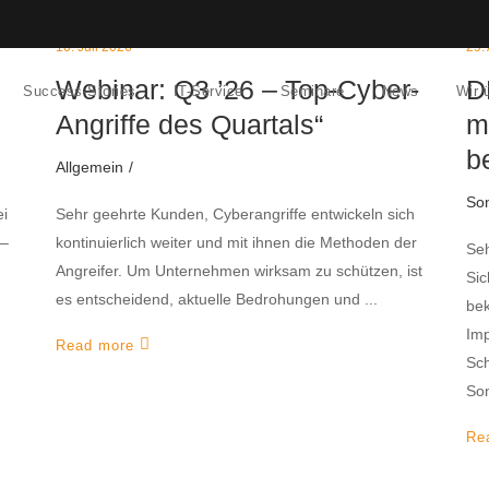
10. Juli 2026
29.
Webinar: Q3 ’26 – Top-Cyber-
D
Success-Stories
IT-Service
Seminare
News
Wir 
Angriffe des Quartals“
m
b
Allgemein
Son
ei
Sehr geehrte Kunden, Cyberangriffe entwickeln sich
 –
kontinuierlich weiter und mit ihnen die Methoden der
Seh
Angreifer. Um Unternehmen wirksam zu schützen, ist
Sic
es entscheidend, aktuelle Bedrohungen und
be
Imp
Read more
Sch
So
Re