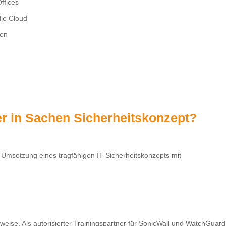
ffices
die Cloud
gen
ner in Sachen Sicherheitskonzept?
d Umsetzung eines tragfähigen IT-Sicherheitskonzepts mit
tweise. Als autorisierter Trainingspartner für SonicWall und WatchGua