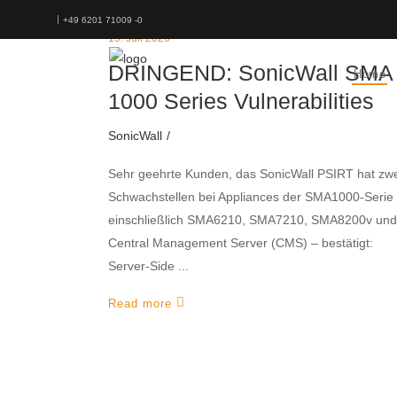
+49 6201 71009 -0
15. Juli 2026
DRINGEND: SonicWall SMA
Home
1000 Series Vulnerabilities
SonicWall
Sehr geehrte Kunden, das SonicWall PSIRT hat zw
Schwachstellen bei Appliances der SMA1000-Serie
einschließlich SMA6210, SMA7210, SMA8200v und
Central Management Server (CMS) – bestätigt:
Server-Side
Read more